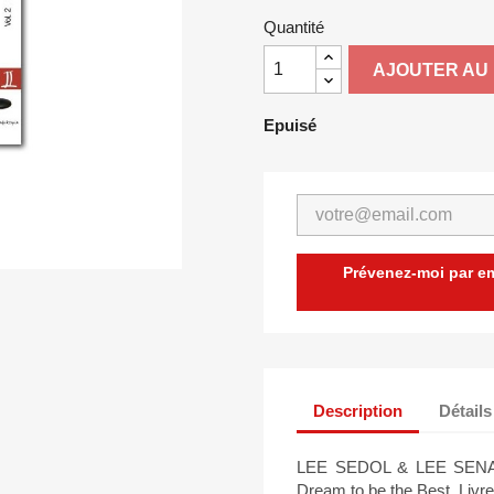
Quantité
AJOUTER AU 
Epuisé
Prévenez-moi par ema
Description
Détails
LEE SEDOL & LEE SENA -
Dream to be the Best. Livr