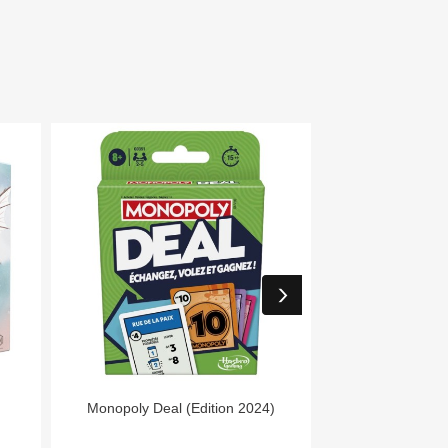


Aperçu rapide
Aper
Monopoly Deal (Edition 2024)
Niw