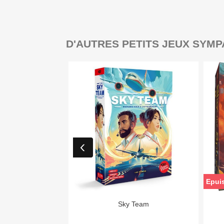
D'AUTRES PETITS JEUX SYMP
Epui

Aperçu rapide
Sky Team