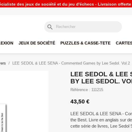
ialiste des jeux de société et du jeu d'échecs - Livraison offert
search
LEXION
JEUX DE SOCIÉTÉ
PUZZLES & CASSE-TETE
CARTES
vers
LEE SEDOL & LEE SENA - Commented Games by Lee Sedol. Vol.2
LEE SEDOL & LEE
BY LEE SEDOL. VO
Référence : 111215
43,50 €
LEE SEDOL & LEE SENA - Comm
the Best. Livre en anglais sur
cette série de livres, Lee Sedo