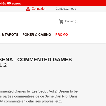
e dès 60 euros

Connexion
Contactez-nous
shopping_cart
Panier
(0)
 & TAROTS
POKER & CASINO
PROMO
 SENA - COMMENTED GAMES
L.2
ented Games by Lee Sedol. Vol.2: Dream to be
 des parties commentées de ce 9ème Dan Pro. Dans
l 9P commente en détail ses propres jeux.