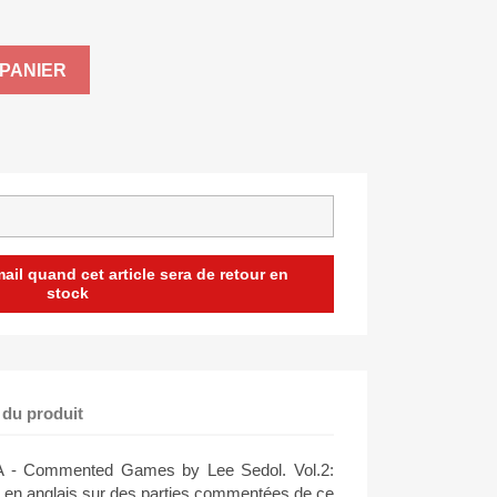
PANIER
il quand cet article sera de retour en
stock
 du produit
 Commented Games by Lee Sedol. Vol.2:
e en anglais sur des parties commentées de ce