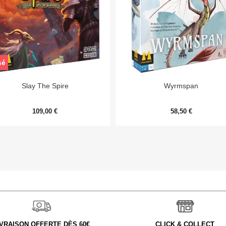
sé


Aperçu rapide
Aperçu rapide
Slay The Spire
Wyrmspan
109,00 €
58,50 €
IVRAISON OFFERTE DÈS 60€
CLICK & COLLECT