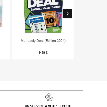


Aperçu rapide
Aper
Monopoly Deal (Edition 2024)
7 Wonders Archit
Me
9,99 €
20,
UN SERVICE A VOTRE ECOUTE