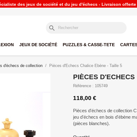
ialiste des jeux de société et du jeu d'échecs - Livraison offert
search
LEXION
JEUX DE SOCIÉTÉ
PUZZLES & CASSE-TETE
CARTES
s d'échecs de collection
Pièces d'Echecs Chalice Ebène - Taille 5
PIÈCES D'ECHECS 
Référence : 105749
118,00 €
Pièces d'échecs de collection C
jeu d'échecs en bois d'ébène mas
(pièces blanches).