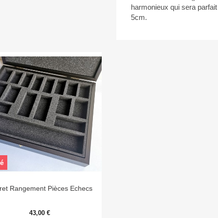
harmonieux qui sera parfai
5cm.
sé

Aperçu rapide
fret Rangement Pièces Echecs
43,00 €