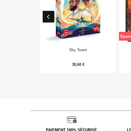
Epui

Aperçu rapide
Sky Team
30,60 €
PAIEMENT 100% SÉCURISÉ
L