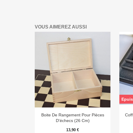
VOUS AIMEREZ AUSSI
Epui

Aperçu rapide
Boite De Rangement Pour Pièces
Cof
D'échecs (26 Cm)
13,90 €