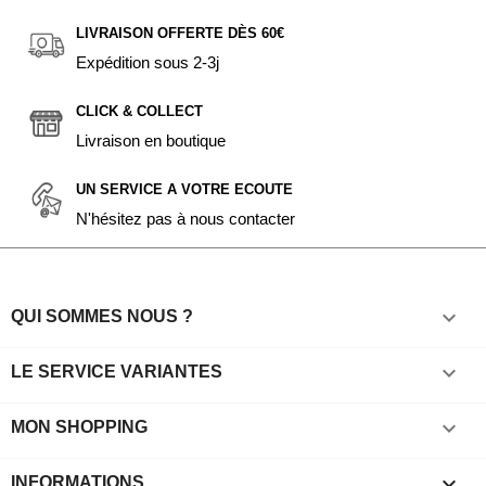
LIVRAISON OFFERTE DÈS 60€
Expédition sous 2-3j
CLICK & COLLECT
Livraison en boutique
UN SERVICE A VOTRE ECOUTE
N'hésitez pas à nous contacter

QUI SOMMES NOUS ?

LE SERVICE VARIANTES

MON SHOPPING
keyboard_arrow_down
INFORMATIONS