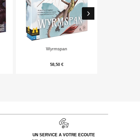


Aperçu rapide
Aper
Wyrmspan
Monopoly Deal
58,50 €
9,
UN SERVICE A VOTRE ECOUTE