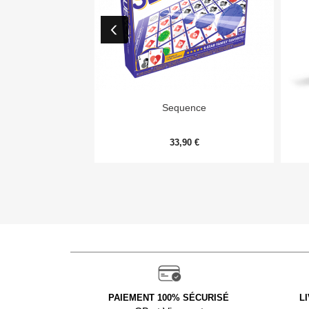

Aperçu rapide
Sequence
33,90 €
PAIEMENT 100% SÉCURISÉ
L