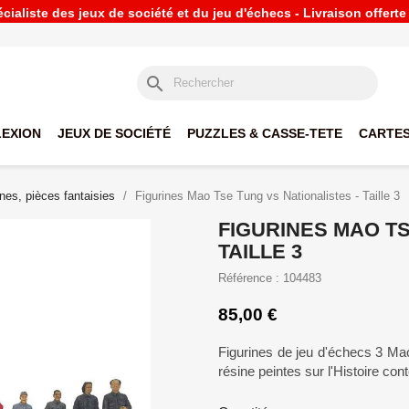
ialiste des jeux de société et du jeu d'échecs - Livraison offert
search
LEXION
JEUX DE SOCIÉTÉ
PUZZLES & CASSE-TETE
CARTES
ines, pièces fantaisies
Figurines Mao Tse Tung vs Nationalistes - Taille 3
FIGURINES MAO TS
TAILLE 3
Référence : 104483
85,00 €
Figurines de jeu d'échecs 3 Mao
résine peintes sur l'Histoire co