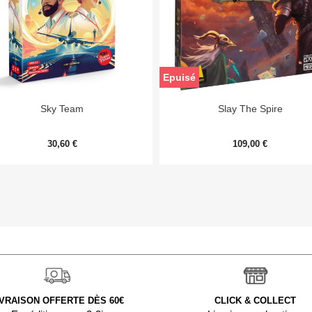
Epuisé


Aperçu rapide
Aperçu rapide
Sky Team
Slay The Spire
30,60 €
109,00 €
IVRAISON OFFERTE DÈS 60€
CLICK & COLLECT