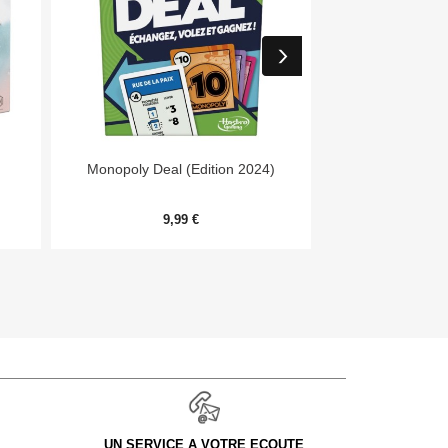


Aperçu rapide
Aper
Monopoly Deal (Edition 2024)
Day
9,99 €
54,
UN SERVICE A VOTRE ECOUTE