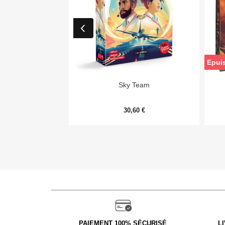
Epui

Aperçu rapide
Sky Team
30,60 €
PAIEMENT 100% SÉCURISÉ
L