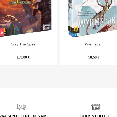
sé


Aperçu rapide
Aperçu rapide
Slay The Spire
Wyrmspan
109,00 €
58,50 €
IVRAISON OFFERTE DÈS 60€
CLICK & COLLECT