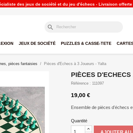
ialiste des jeux de société et du jeu d'échecs - Livraison offert
search
LEXION
JEUX DE SOCIÉTÉ
PUZZLES & CASSE-TETE
CARTES
ines, pièces fantaisies
Pièces d'Echecs à 3 Joueurs - Yalta
PIÈCES D'ECHECS 
Référence : 111097
19,00 €
Ensemble de pièces d'échecs en 
Quantité
AJOUTER AU 