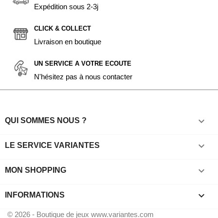
Expédition sous 2-3j
CLICK & COLLECT
Livraison en boutique
UN SERVICE A VOTRE ECOUTE
N'hésitez pas à nous contacter

QUI SOMMES NOUS ?

LE SERVICE VARIANTES

MON SHOPPING
keyboard_arrow_down
INFORMATIONS
© 2026 - Boutique de jeux www.variantes.com