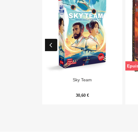
Epui

Aperçu rapide
Sky Team
30,60 €