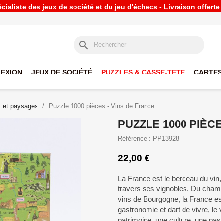
ialiste des jeux de société et du jeu d'échecs - Livraison offert
search
LEXION
JEUX DE SOCIÉTÉ
PUZZLES & CASSE-TETE
CARTES
s et paysages
Puzzle 1000 pièces - Vins de France
PUZZLE 1000 PIÈC
Référence : PP13928
22,00 €
La France est le berceau du vin
travers ses vignobles. Du cham
vins de Bourgogne, la France es
gastronomie et dart de vivre, le 
patrimoine, une culture, une pas