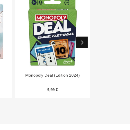


Aperçu rapide
Aper
Monopoly Deal (Edition 2024)
7 Wonders Archit
Me
9,99 €
20,