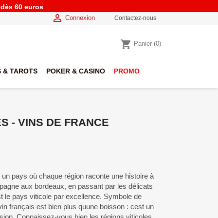
e dès 60 euros

Connexion
Contactez-nous
shopping_cart
Panier
(0)
 & TAROTS
POKER & CASINO
PROMO
ES - VINS DE FRANCE
, un pays où chaque région raconte une histoire à
pagne aux bordeaux, en passant par les délicats
t le pays viticole par excellence. Symbole de
vin français est bien plus quune boisson : cest un
sion. Connaissez-vous bien les régions viticoles