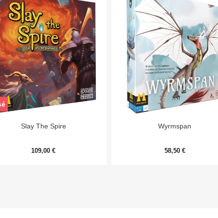
sé


Aperçu rapide
Aperçu rapide
Slay The Spire
Wyrmspan
109,00 €
58,50 €