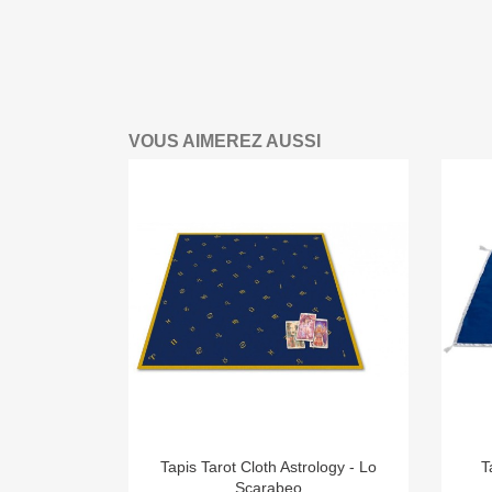
VOUS AIMEREZ AUSSI

Aperçu rapide
Tapis Tarot Cloth Astrology - Lo
T
Scarabeo