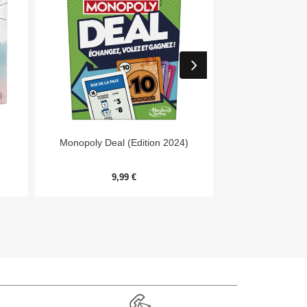


Aperçu rapide
Aper
Monopoly Deal (Edition 2024)
Forêt Mixte - E
9,99 €
9,