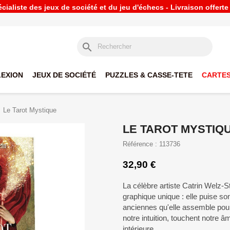
ialiste des jeux de société et du jeu d'échecs - Livraison offert
search
LEXION
JEUX DE SOCIÉTÉ
PUZZLES & CASSE-TETE
CARTES
Le Tarot Mystique
LE TAROT MYSTIQ
Référence : 113736
32,90 €
La célèbre artiste Catrin Welz-S
graphique unique : elle puise son
anciennes qu'elle assemble pour
notre intuition, touchent notre 
intérieure.