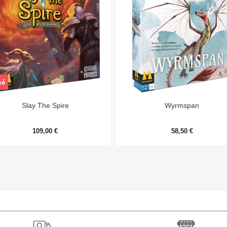
sé


Aperçu rapide
Aperçu rapide
Slay The Spire
Wyrmspan
109,00 €
58,50 €