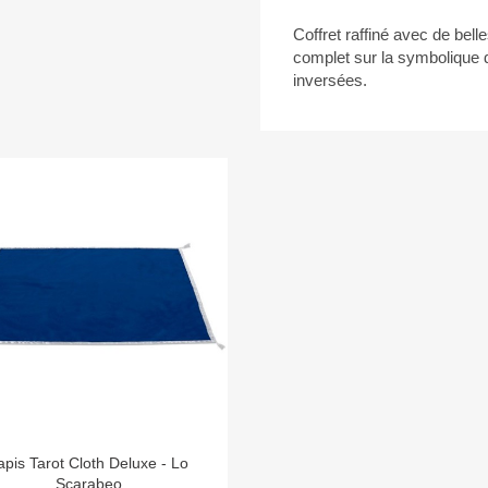
Coffret raffiné avec de bel
complet sur la symbolique de
inversées.

Aperçu rapide
apis Tarot Cloth Deluxe - Lo
Scarabeo