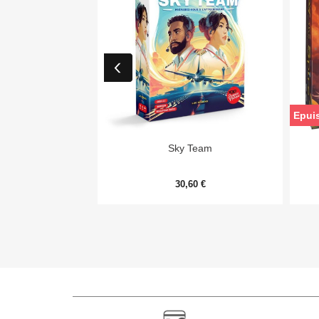
Epui

Aperçu rapide
Sky Team
30,60 €