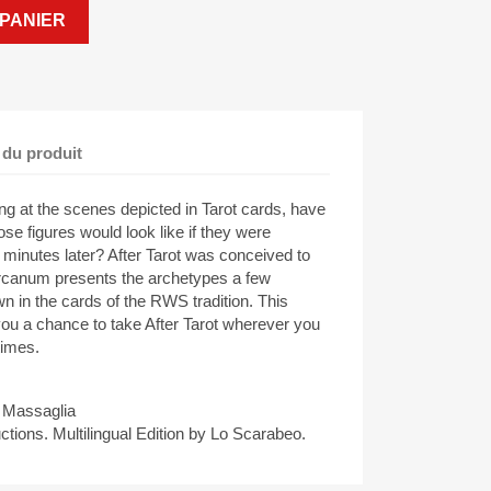
PANIER
 du produit
ing at the scenes depicted in Tarot cards, have
e figures would look like if they were
minutes later? After Tarot was conceived to
 Arcanum presents the archetypes a few
 in the cards of the RWS tradition. This
 you a chance to take After Tarot wherever you
times.
F. Massaglia
tions. Multilingual Edition by Lo Scarabeo.