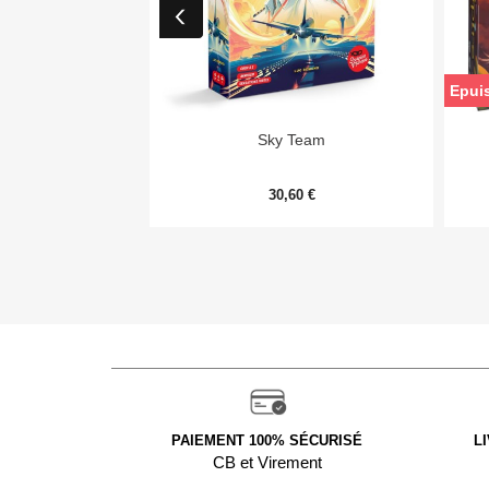
Epui

Aperçu rapide
Sky Team
30,60 €
PAIEMENT 100% SÉCURISÉ
L
CB et Virement