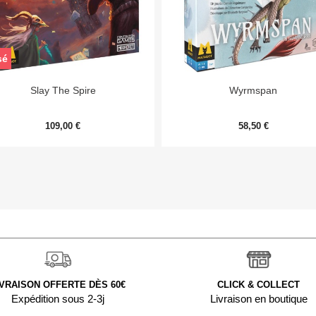
sé


Aperçu rapide
Aperçu rapide
Slay The Spire
Wyrmspan
109,00 €
58,50 €
IVRAISON OFFERTE DÈS 60€
CLICK & COLLECT
Expédition sous 2-3j
Livraison en boutique