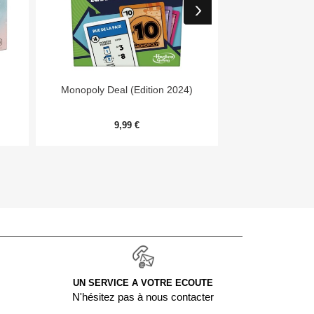


Aperçu rapide
Aper
Monopoly Deal (Edition 2024)
Day
9,99 €
54,
UN SERVICE A VOTRE ECOUTE
N'hésitez pas à nous contacter