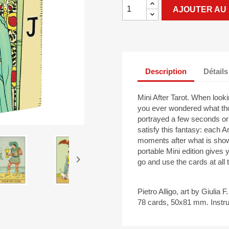
AJOUTER AU 
Description
Détails
Mini After Tarot. When look
you ever wondered what thos
portrayed a few seconds or 
satisfy this fantasy: each
moments after what is shown
portable Mini edition gives

go and use the cards at all 
Pietro Alligo, art by Giulia 
78 cards, 50x81 mm. Instruc