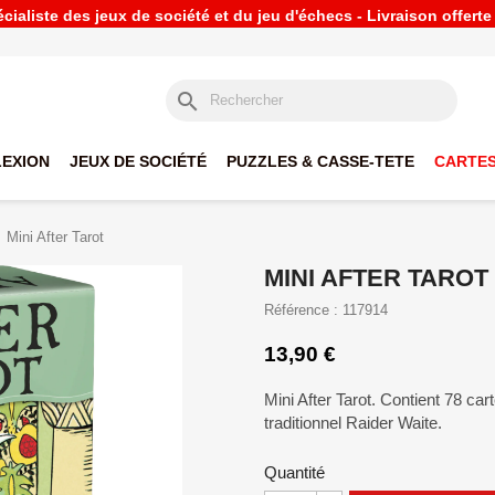
ialiste des jeux de société et du jeu d'échecs - Livraison offert
search
LEXION
JEUX DE SOCIÉTÉ
PUZZLES & CASSE-TETE
CARTES
Mini After Tarot
MINI AFTER TAROT
Référence : 117914
13,90 €
Mini After Tarot. Contient 78 car
traditionnel Raider Waite.
Quantité