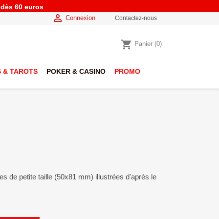
e dès 60 euros

Connexion
Contactez-nous
shopping_cart
Panier
(0)
 & TAROTS
POKER & CASINO
PROMO
tes de petite taille (50x81 mm) illustrées d'après le