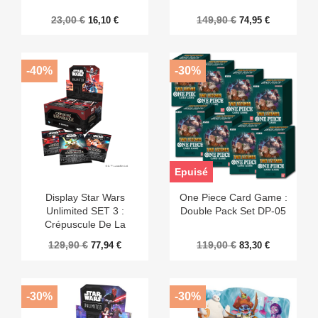
23,00 €
149,90 €
16,10 €
74,95 €
-40%
-30%
Epuisé
Display Star Wars
One Piece Card Game :
Unlimited SET 3 :
Double Pack Set DP-05
Crépuscule De La
République
129,90 €
119,00 €
77,94 €
83,30 €
-30%
-30%