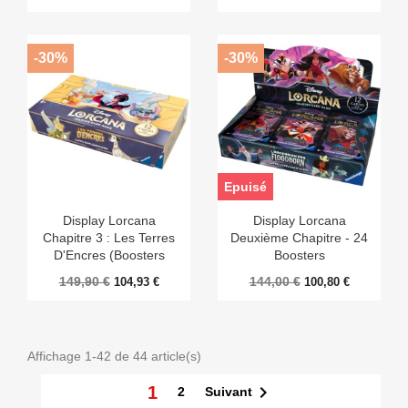
-30%
-30%
Epuisé
Display Lorcana
Display Lorcana
Chapitre 3 : Les Terres
Deuxième Chapitre - 24
D'Encres (Boosters
Boosters
X24)
149,90 €
144,00 €
104,93 €
100,80 €
Affichage 1-42 de 44 article(s)

1
Suivant
2