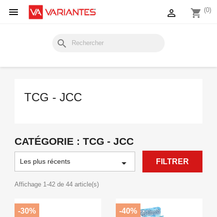

(0)

shopping_cart
search
TCG - JCC
CATÉGORIE : TCG - JCC
Les plus récents

FILTRER
Affichage 1-42 de 44 article(s)
-30%
-40%