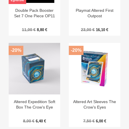
Double Pack Booster
Playmat Altered First
Set 7 One Piece OP11
Outpost
11,00 €
23,00 €
8,80 €
16,10 €
-20%
-20%
Altered Expedition Soft
Altered Art Sleeves The
Box The Crow's Eye
Crow's Eyes
8,00 €
7,50 €
6,40 €
6,00 €