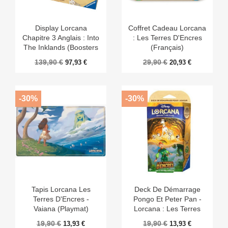
Display Lorcana
Coffret Cadeau Lorcana
Chapitre 3 Anglais : Into
: Les Terres D'Encres
The Inklands (Boosters
(Français)
X24)
139,90 €
29,90 €
97,93 €
20,93 €
-30%
-30%
Tapis Lorcana Les
Deck De Démarrage
Terres D'Encres -
Pongo Et Peter Pan -
Vaiana (Playmat)
Lorcana : Les Terres
D'Encres
19,90 €
19,90 €
13,93 €
13,93 €