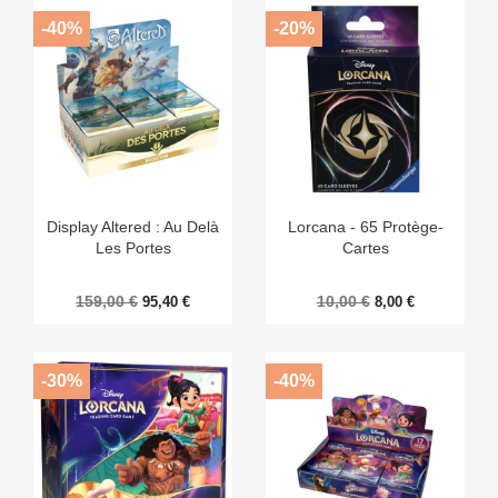
-40%
-20%
Display Altered : Au Delà
Lorcana - 65 Protège-
Les Portes
Cartes
159,00 €
10,00 €
95,40 €
8,00 €
-30%
-40%