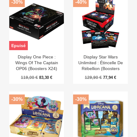
-30%
-40%
Epuisé
Display One Piece :
Display Star Wars
Wings Of The Captain
Unlimited : Étincelle De
OP06 (Boosters X24)
Rébellion (Boosters
X24)
119,00 €
129,90 €
83,30 €
77,94 €
-30%
-30%