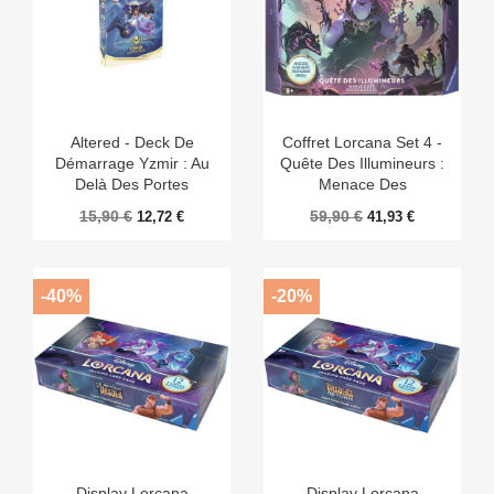
Altered - Deck De
Coffret Lorcana Set 4 -
Démarrage Yzmir : Au
Quête Des Illumineurs :
Delà Des Portes
Menace Des
Profondeurs
15,90 €
59,90 €
12,72 €
41,93 €
-40%
-20%
Display Lorcana
Display Lorcana