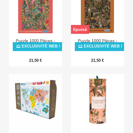
Epuisé
Puzzle 1000 Pièces -
Puzzle 1000 Pièces -
Soleil
Autumn Equinox
EXCLUSIVITÉ WEB !
EXCLUSIVITÉ WEB !
21,50 €
21,50 €