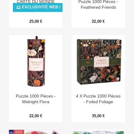
CARTE DU MONDE
Puzzle 1000 Pièces -
ILLUSTREE
Feathered Friends
EXCLUSIVITÉ WEB !
25,00 €
22,00 €
Puzzle 1000 Pièces -
4 X Puzzle 1000 Pièces
Midnight Flora
- Foiled Foliage
22,00 €
35,00 €