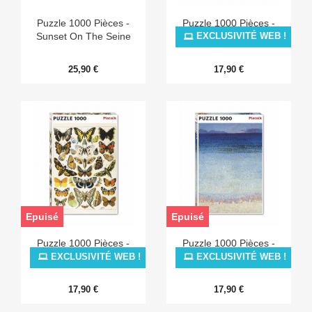
Puzzle 1000 Pièces -
Puzzle 1000 Pièces -
Sunset On The Seine
Cross - Pardigon
EXCLUSIVITÉ WEB !
25,90 €
17,90 €
Epuisé
Epuisé
Puzzle 1000 Pièces -
Puzzle 1000 Pièces -
Millot - Papillons
Cross - Les Îles Dorées
EXCLUSIVITÉ WEB !
EXCLUSIVITÉ WEB !
17,90 €
17,90 €