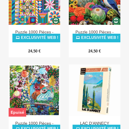
Puzzle 1000 Pièces -
Puzzle 1000 Pièces -
Sunshine Garden
Magical Fruits
EXCLUSIVITÉ WEB !
EXCLUSIVITÉ WEB !
24,50 €
24,50 €
Epuisé
Puzzle 1000 Pièces -
LAC D'ANNECY
Garden Party
EXCLUSIVITÉ WEB !
EXCLUSIVITÉ WEB !