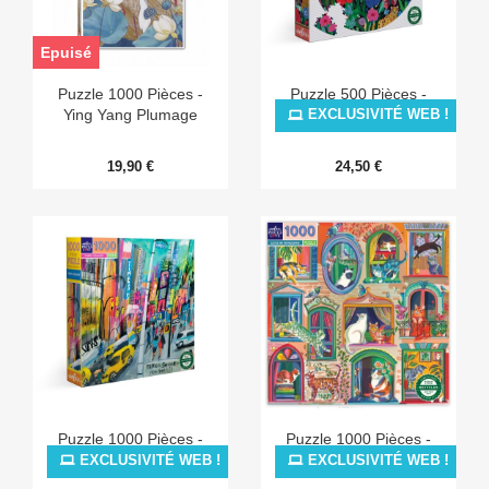
Epuisé
Puzzle 1000 Pièces -
Puzzle 500 Pièces -
Ying Yang Plumage
Jaguars & Butterflies
EXCLUSIVITÉ WEB !
19,90 €
24,50 €
Puzzle 1000 Pièces -
Puzzle 1000 Pièces -
Times Square
Cats In Windows
EXCLUSIVITÉ WEB !
EXCLUSIVITÉ WEB !