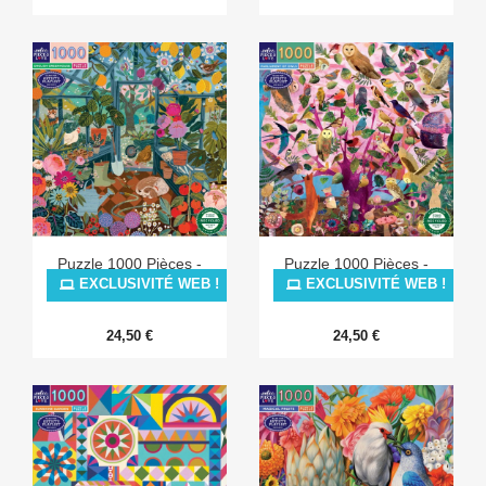
Puzzle 1000 Pièces -
Puzzle 1000 Pièces -
English Greenhouse
Parliament Of Owls
EXCLUSIVITÉ WEB !
EXCLUSIVITÉ WEB !
24,50 €
24,50 €