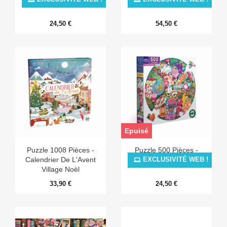
24,50 €
54,50 €
Epuisé
Puzzle 1008 Pièces -
Puzzle 500 Pièces -
Calendrier De L'Avent
Charcuterie
EXCLUSIVITÉ WEB !
Village Noël
33,90 €
24,50 €