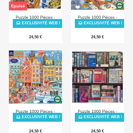
Epuisé
Puzzle 1000 Pièces -
Puzzle 1000 Pièces -
London Market
Morning Kitchen
EXCLUSIVITÉ WEB !
EXCLUSIVITÉ WEB !
24,50 €
24,50 €
Puzzle 1000 Pièces -
Puzzle 1000 Pièces -
Stockholm
Vintage Library
EXCLUSIVITÉ WEB !
EXCLUSIVITÉ WEB !
24,50 €
24,50 €