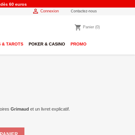
e dès 60 euros

Connexion
Contactez-nous
shopping_cart
Panier
(0)
 & TAROTS
POKER & CASINO
PROMO
toires
Grimaud
et un livret explicatif.
PANIER