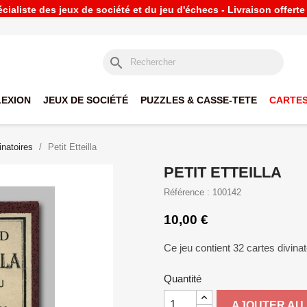
ialiste des jeux de société et du jeu d'échecs - Livraison offert
search
LEXION
JEUX DE SOCIÉTÉ
PUZZLES & CASSE-TETE
CARTES
inatoires
Petit Etteilla
PETIT ETTEILLA
Référence : 100142
10,00 €
Ce jeu contient 32 cartes divina
Quantité
AJOUTER AU 