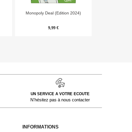


Aperçu rapide
Aper
Monopoly Deal (Edition 2024)
Niw
9,99 €
11,
UN SERVICE A VOTRE ECOUTE
N'hésitez pas à nous contacter
INFORMATIONS