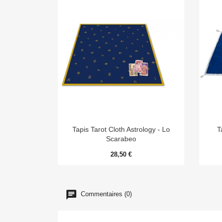

Aperçu rapide
Tapis Tarot Cloth Astrology - Lo
T
Scarabeo
28,50 €
Commentaires (0)