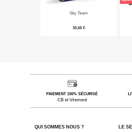

Aperçu rapide
Sky Team
30,60 €
PAIEMENT 100% SÉCURISÉ
L
CB et Virement
QUI SOMMES NOUS ?
LE S