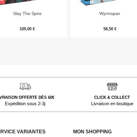


Aperçu rapide
Aperçu rapide
Slay The Spire
Wyrmspan
109,00 €
58,50 €
IVRAISON OFFERTE DÈS 60€
CLICK & COLLECT
Expédition sous 2-3j
Livraison en boutique
ERVICE VARIANTES
MON SHOPPING