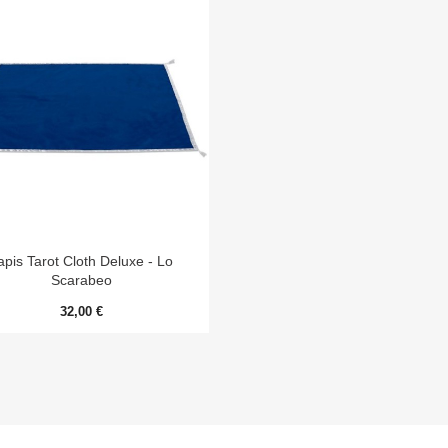

Aperçu rapide
apis Tarot Cloth Deluxe - Lo
Scarabeo
32,00 €