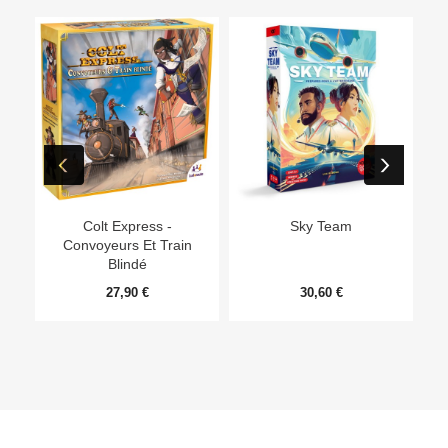
Ep
Colt Express -
Sky Team
Convoyeurs Et Train
Blindé
27,90 €
30,60 €