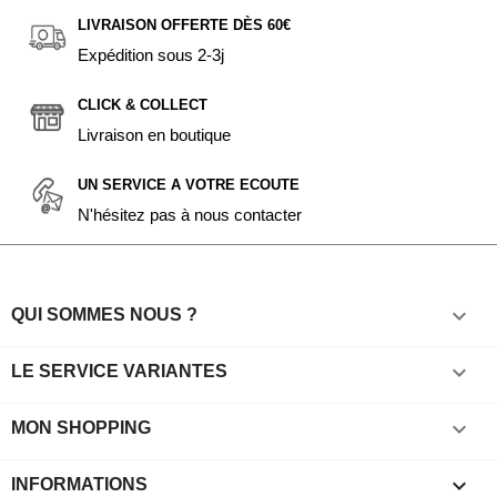
LIVRAISON OFFERTE DÈS 60€
Expédition sous 2-3j
CLICK & COLLECT
Livraison en boutique
UN SERVICE A VOTRE ECOUTE
N'hésitez pas à nous contacter

QUI SOMMES NOUS ?

LE SERVICE VARIANTES

MON SHOPPING
keyboard_arrow_down
INFORMATIONS