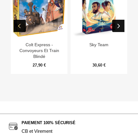
Ep
Colt Express -
Sky Team
Convoyeurs Et Train
Blindé
27,90 €
30,60 €
PAIEMENT 100% SÉCURISÉ
CB et Virement