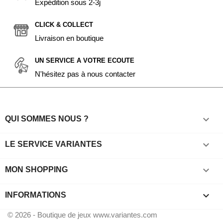
Expédition sous 2-3j
CLICK & COLLECT
Livraison en boutique
UN SERVICE A VOTRE ECOUTE
N'hésitez pas à nous contacter

QUI SOMMES NOUS ?

LE SERVICE VARIANTES

MON SHOPPING
keyboard_arrow_down
INFORMATIONS
© 2026 - Boutique de jeux www.variantes.com