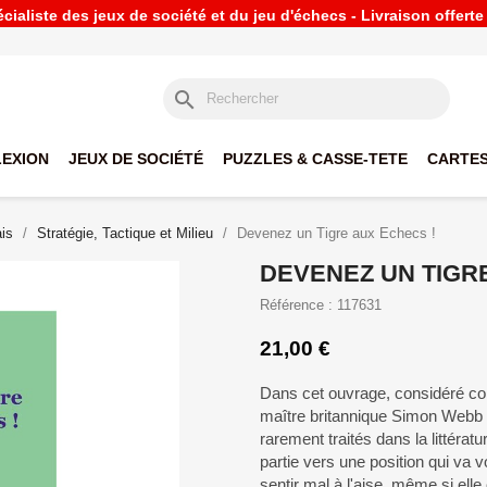
ialiste des jeux de société et du jeu d'échecs - Livraison offert
search
LEXION
JEUX DE SOCIÉTÉ
PUZZLES & CASSE-TETE
CARTES
is
Stratégie, Tactique et Milieu
Devenez un Tigre aux Echecs !
DEVENEZ UN TIGR
Référence : 117631
21,00 €
Dans cet ouvrage, considéré c
maître britannique Simon Webb 
rarement traités dans la littérat
partie vers une position qui va 
sentir mal à l'aise, même si elle