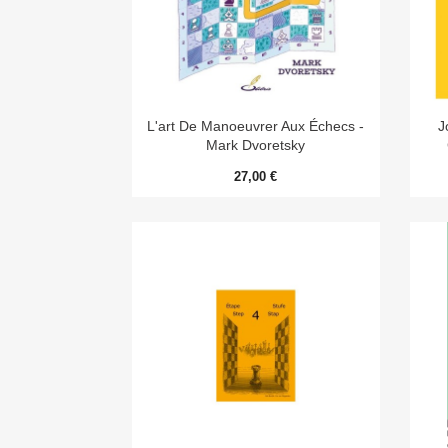

Aperçu rapide
L'art De Manoeuvrer Aux Échecs -
J
Mark Dvoretsky
27,00 €