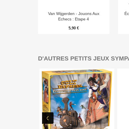

Aperçu rapide
Van Wijgerden - Jouons Aux
Éc
Echecs : Etape 4
5,90 €
D'AUTRES PETITS JEUX SYMP