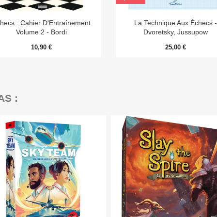


Aperçu rapide
Aperçu rapide
hecs : Cahier D'Entraînement
La Technique Aux Échecs 
Volume 2 - Bordi
Dvoretsky, Jussupow
10,90 €
25,00 €
AS :