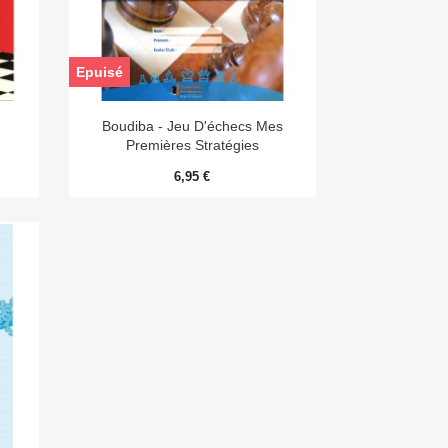
Epuisé

Aperçu rapide
Boudiba - Jeu D'échecs Mes
Premières Stratégies
6,95 €