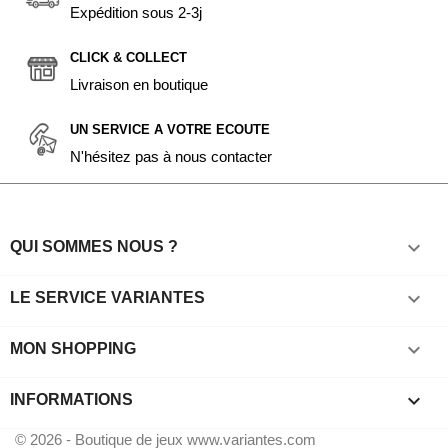
Expédition sous 2-3j
CLICK & COLLECT
Livraison en boutique
UN SERVICE A VOTRE ECOUTE
N'hésitez pas à nous contacter

QUI SOMMES NOUS ?

LE SERVICE VARIANTES

MON SHOPPING
keyboard_arrow_down
INFORMATIONS
© 2026 - Boutique de jeux www.variantes.com