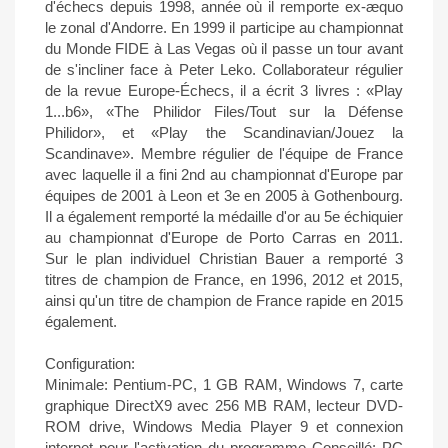
d'échecs depuis 1998, année où il remporte ex-æquo
le zonal d'Andorre. En 1999 il participe au championnat
du Monde FIDE à Las Vegas où il passe un tour avant
de s'incliner face à Peter Leko. Collaborateur régulier
de la revue Europe-Échecs, il a écrit 3 livres : «Play
1...b6», «The Philidor Files/Tout sur la Défense
Philidor», et «Play the Scandinavian/Jouez la
Scandinave». Membre régulier de l'équipe de France
avec laquelle il a fini 2nd au championnat d'Europe par
équipes de 2001 à Leon et 3e en 2005 à Gothenbourg.
Il a également remporté la médaille d'or au 5e échiquier
au championnat d'Europe de Porto Carras en 2011.
Sur le plan individuel Christian Bauer a remporté 3
titres de champion de France, en 1996, 2012 et 2015,
ainsi qu'un titre de champion de France rapide en 2015
également.
Configuration:
Minimale: Pentium-PC, 1 GB RAM, Windows 7, carte
graphique DirectX9 avec 256 MB RAM, lecteur DVD-
ROM drive, Windows Media Player 9 et connexion
internet pour l'activation du programme Conseillé: PC