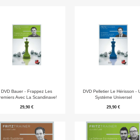


Aperçu rapide
Aperçu rapide
DVD Bauer - Frappez Les
DVD Pelletier Le Hérisson - 
remiers Avec La Scandinave!
Système Universel
29,90 €
29,90 €