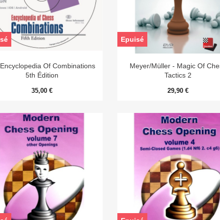
sé
Epuisé


Aperçu rapide
Aperçu rapide
Encyclopedia Of Combinations
Meyer/Müller - Magic Of Che
5th Édition
Tactics 2
35,00 €
29,90 €