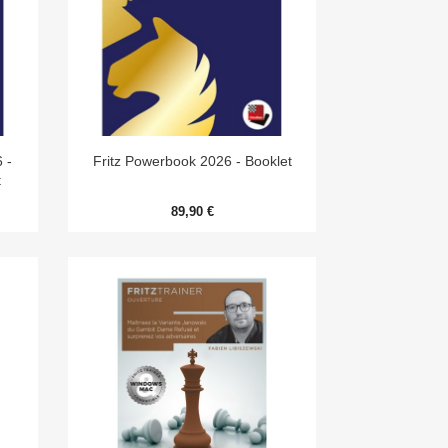

Aperçu rapide
 -
Fritz Powerbook 2026 - Booklet
t
89,90 €