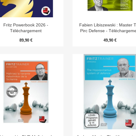


Aperçu rapide
Aperçu rapide
Fritz Powerbook 2026 -
Fabien Libiszewski : Master 
Téléchargement
Pirc Defense - Téléchargem
89,90 €
49,90 €


Aperçu rapide
Aperçu rapide