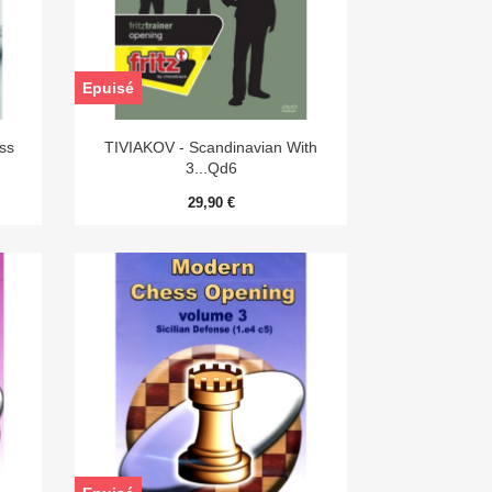
Epuisé

Aperçu rapide
ss
TIVIAKOV - Scandinavian With
3...Qd6
29,90 €