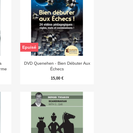
Epuisé

Aperçu rapide
a
DVD Quenehen - Bien Débuter Aux
Arme
Échecs
15,00 €