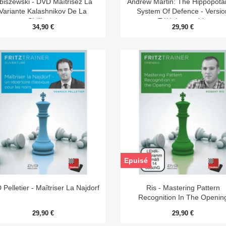
ibiszewski - DVD Maîtrisez La
Andrew Martin: The Hippopot
Variante Kalashnikov De La
System Of Defence - Versio
Sicilienne
Téléchargeable
34,90 €
29,90 €
Epuisé


Aperçu rapide
Aperçu rapide
Pelletier - Maîtriser La Najdorf
Ris - Mastering Pattern
Recognition In The Openin
29,90 €
29,90 €