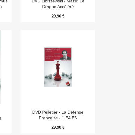
amus
DVD Libiszewski / Mazé: Le
n
Dragon Accéléré
29,90 €

Aperçu rapide
DVD Pelletier - La Défense
g
Française - 1.e4 E6
29,90 €