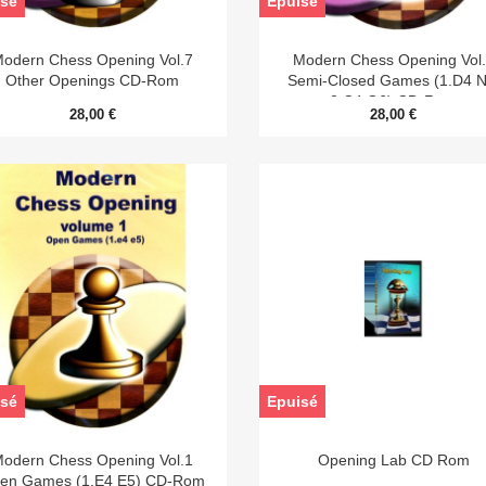
sé
Epuisé


Aperçu rapide
Aperçu rapide
odern Chess Opening Vol.7
Modern Chess Opening Vol
Other Openings CD-Rom
Semi-Closed Games (1.d4 N
2.c4 G6) CD-Rom
28,00 €
28,00 €
sé
Epuisé


Aperçu rapide
Aperçu rapide
odern Chess Opening Vol.1
Opening Lab CD Rom
en Games (1.e4 E5) CD-Rom