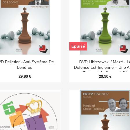
Epuisé


Aperçu rapide
Aperçu rapide
D Pelletier - Anti-Système De
DVD Libiszewski / Mazé - L
Londres
Défense Est-Indienne – Une 
Redoutable Contre 1.d4
29,90 €
29,90 €