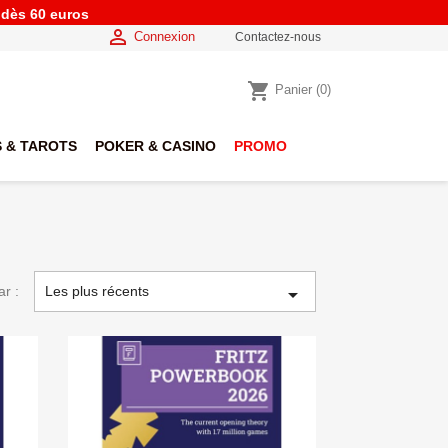
e dès 60 euros

Connexion
Contactez-nous
shopping_cart
Panier
(0)
 & TAROTS
POKER & CASINO
PROMO
ar :
Les plus récents
