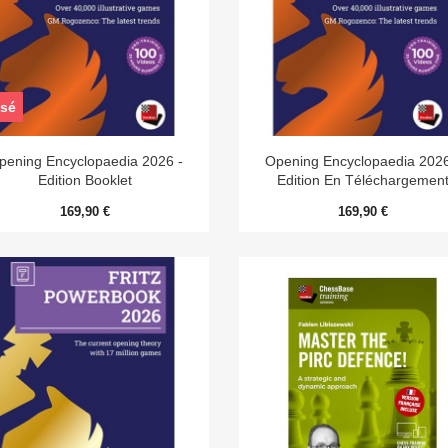
sé


Aperçu rapide
Aperçu rapide
pening Encyclopaedia 2026 -
Opening Encyclopaedia 2026
Edition Booklet
Edition En Téléchargemen
169,90 €
169,90 €