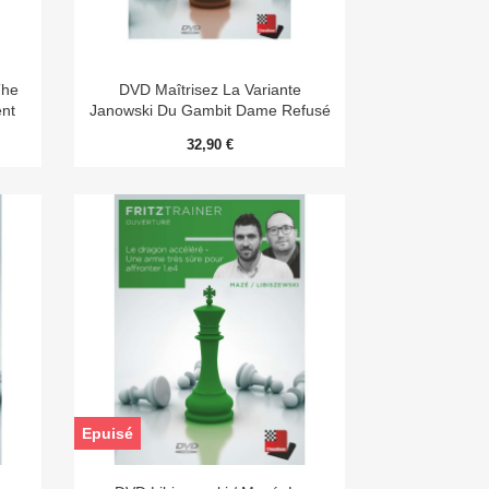

Aperçu rapide
The
DVD Maîtrisez La Variante
ent
Janowski Du Gambit Dame Refusé
32,90 €
Epuisé

Aperçu rapide