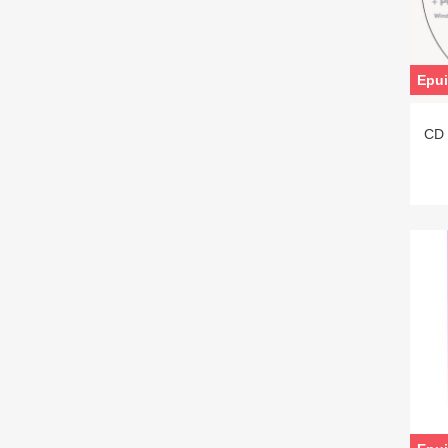
Epui
CD 