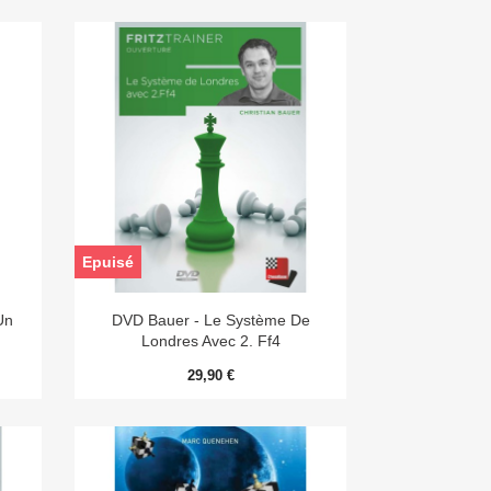
Epuisé

Aperçu rapide
Un
DVD Bauer - Le Système De
Londres Avec 2. Ff4
29,90 €