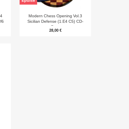
Epuisé

Aperçu rapide
.4
Modern Chess Opening Vol.3
f6
Sicilian Defense (1.e4 C5) CD-
Rom
28,00 €