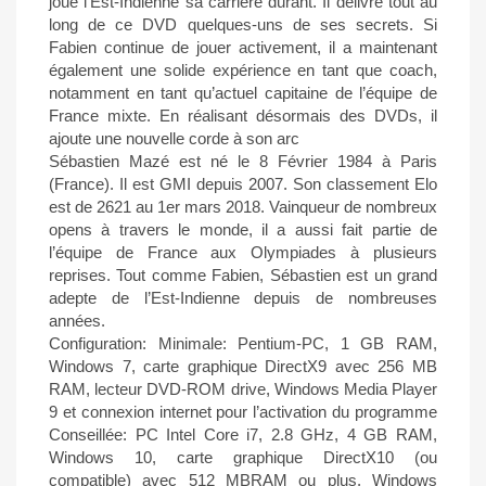
joué l’Est-Indienne sa carrière durant. Il délivre tout au
long de ce DVD quelques-uns de ses secrets. Si
Fabien continue de jouer activement, il a maintenant
également une solide expérience en tant que coach,
notamment en tant qu’actuel capitaine de l’équipe de
France mixte. En réalisant désormais des DVDs, il
ajoute une nouvelle corde à son arc
Sébastien Mazé est né le 8 Février 1984 à Paris
(France). Il est GMI depuis 2007. Son classement Elo
est de 2621 au 1er mars 2018. Vainqueur de nombreux
opens à travers le monde, il a aussi fait partie de
l’équipe de France aux Olympiades à plusieurs
reprises. Tout comme Fabien, Sébastien est un grand
adepte de l’Est-Indienne depuis de nombreuses
années.
Configuration: Minimale: Pentium-PC, 1 GB RAM,
Windows 7, carte graphique DirectX9 avec 256 MB
RAM, lecteur DVD-ROM drive, Windows Media Player
9 et connexion internet pour l’activation du programme
Conseillée: PC Intel Core i7, 2.8 GHz, 4 GB RAM,
Windows 10, carte graphique DirectX10 (ou
compatible) avec 512 MBRAM ou plus, Windows