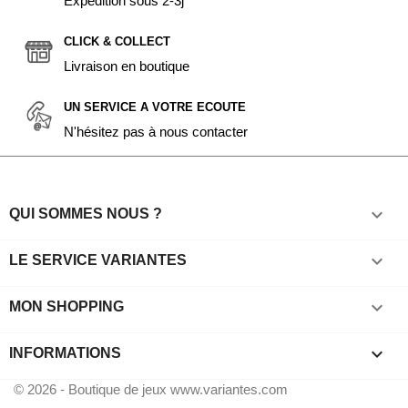
Expédition sous 2-3j
CLICK & COLLECT
Livraison en boutique
UN SERVICE A VOTRE ECOUTE
N'hésitez pas à nous contacter

QUI SOMMES NOUS ?

LE SERVICE VARIANTES

MON SHOPPING
keyboard_arrow_down
INFORMATIONS
© 2026 - Boutique de jeux www.variantes.com