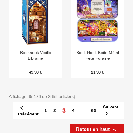
Booknook Vieille
Book Nook Boite Métal
Librairie
Fête Foraine
49,90 €
21,90 €
Affichage 85-126 de 2858 article(s)

Suivant
3
1
2
4
…
69

Précédent

Retour en haut