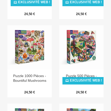
Butterfly Still Life
Horoscopes
EXCLUSIVITÉ WEB !
EXCLUSIVITÉ WEB !
24,50 €
24,50 €
Puzzle 1000 Pièces -
Puzzle 500 Pièces -
Bountiful Mushrooms
Birds By The Sea
EXCLUSIVITÉ WEB !
24,50 €
24,50 €