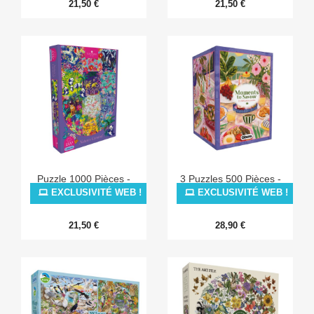
21,50 €
21,50 €
Puzzle 1000 Pièces -
3 Puzzles 500 Pièces -
Nature's Carnival
Moments To Savour
EXCLUSIVITÉ WEB !
EXCLUSIVITÉ WEB !
21,50 €
28,90 €