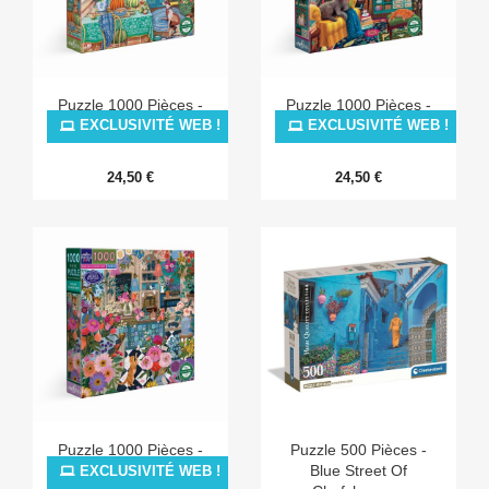
Puzzle 1000 Pièces -
Puzzle 1000 Pièces -
Harvest Kitchen
Sorcerer's Den
EXCLUSIVITÉ WEB !
EXCLUSIVITÉ WEB !
24,50 €
24,50 €
Puzzle 1000 Pièces -
Puzzle 500 Pièces -
English Flower Shop
Blue Street Of
EXCLUSIVITÉ WEB !