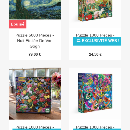
Epuisé
Puzzle 5000 Pièces -
Puzzle 1000 Pièces -
Nuit Etoilée De Van
English Pastures
EXCLUSIVITÉ WEB !
Gogh
79,00 €
24,50 €
Puzzle 1000 Pièces -
Puzzle 1000 Pièces -