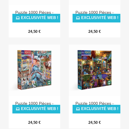
Puzzle 1000 Pièces -
Puzzle 1000 Pièces -
French Flower Garden
Sweet Shop
EXCLUSIVITÉ WEB !
EXCLUSIVITÉ WEB !
24,50 €
24,50 €
Puzzle 1000 Pièces -
Puzzle 1000 Pièces -
Artists In Venice
Midnight Kitchen
EXCLUSIVITÉ WEB !
EXCLUSIVITÉ WEB !
24,50 €
24,50 €