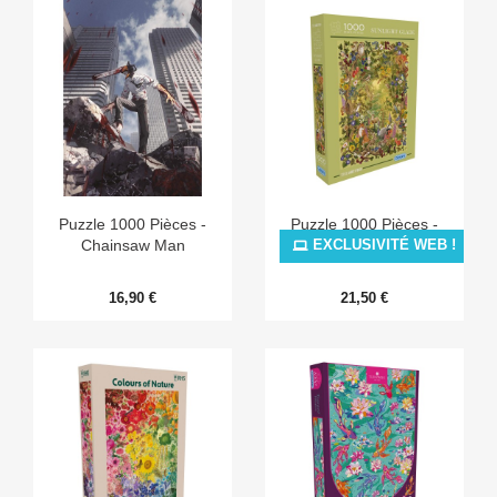
Puzzle 1000 Pièces -
Puzzle 1000 Pièces -
Chainsaw Man
Sunlight Glade
EXCLUSIVITÉ WEB !
16,90 €
21,50 €