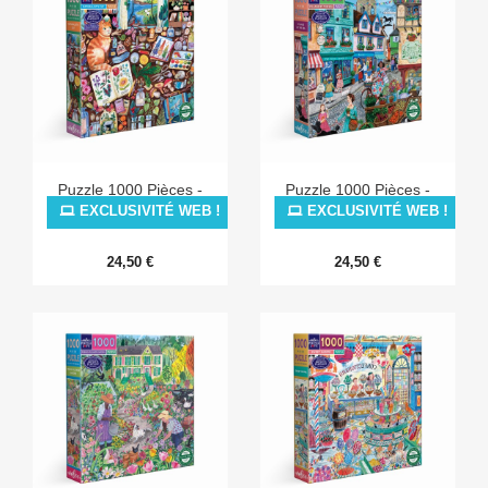
Puzzle 1000 Pièces -
Puzzle 1000 Pièces -
Naturalist's Cat
Village By The Sea
EXCLUSIVITÉ WEB !
EXCLUSIVITÉ WEB !
24,50 €
24,50 €