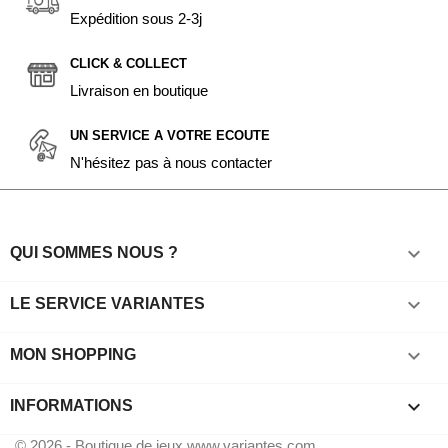
Expédition sous 2-3j
CLICK & COLLECT
Livraison en boutique
UN SERVICE A VOTRE ECOUTE
N'hésitez pas à nous contacter

QUI SOMMES NOUS ?

LE SERVICE VARIANTES

MON SHOPPING
keyboard_arrow_down
INFORMATIONS
© 2026 - Boutique de jeux www.variantes.com