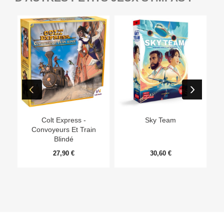
Ep
Colt Express -
Sky Team
Convoyeurs Et Train
Blindé
27,90 €
30,60 €