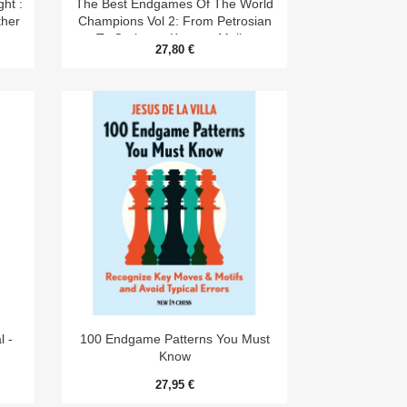

ht :
The Best Endgames Of The World
ther
Champions Vol 2: From Petrosian
To Carlsen - Karsten Muller
27,80 €

Aperçu rapide
 -
100 Endgame Patterns You Must
Know
27,95 €