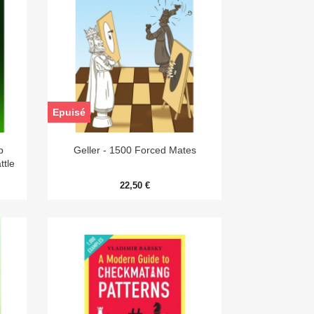
Epuisé

Aperçu rapide
p
Geller - 1500 Forced Mates
ttle
22,50 €