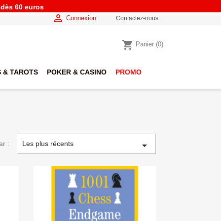
e dès 60 euros

Connexion
Contactez-nous
shopping_cart
Panier
(0)
 & TAROTS
POKER & CASINO
PROMO
ar :
Les plus récents
