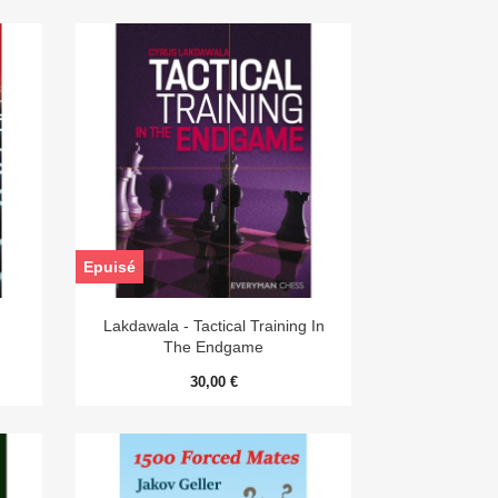
Epuisé

Aperçu rapide
Lakdawala - Tactical Training In
The Endgame
30,00 €