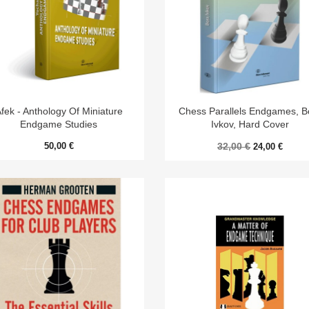


Aperçu rapide
Aperçu rapide
fek - Anthology Of Miniature
Chess Parallels Endgames, B
Endgame Studies
Ivkov, Hard Cover
50,00 €
32,00 €
24,00 €