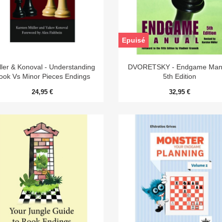
Epuisé


Aperçu rapide
Aperçu rapide
ler & Konoval - Understanding
DVORETSKY - Endgame Man
ook Vs Minor Pieces Endings
5th Edition
24,95 €
32,95 €