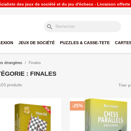
ialiste des jeux de société et du jeu d'échecs - Livraison offert
search
LEXION
JEUX DE SOCIÉTÉ
PUZZLES & CASSE-TETE
CARTES
s étrangères
Finales
ÉGORIE : FINALES
 103 produits.
Trier p
-25%