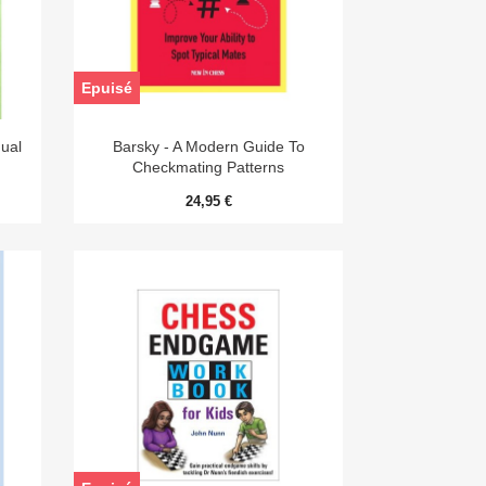
Epuisé

Aperçu rapide
ual
Barsky - A Modern Guide To
Checkmating Patterns
24,95 €