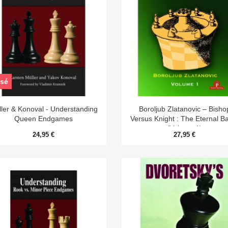
sé


Aperçu rapide
Aperçu rapide
ler & Konoval - Understanding
Boroljub Zlatanovic – Bisho
Queen Endgames
Versus Knight : The Eternal Ba
(Volume 1)
24,95 €
27,95 €