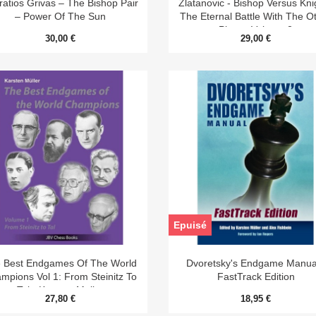


ratios Grivas – The Bishop Pair
Zlatanovic - Bishop Versus Knig
– Power Of The Sun
The Eternal Battle With The O
Pieces Volume 2
30,00 €
29,00 €
Epuisé


Aperçu rapide
Aperçu rapide
 Best Endgames Of The World
Dvoretsky's Endgame Manual
mpions Vol 1: From Steinitz To
FastTrack Edition
Tal - Karsten Muller
27,80 €
18,95 €