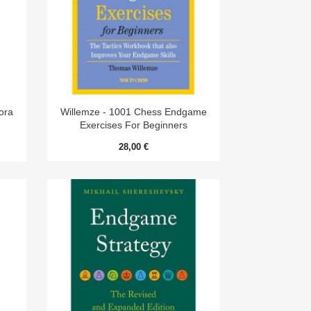

Aperçu rapide
ora
Willemze - 1001 Chess Endgame
Exercises For Beginners
28,00 €