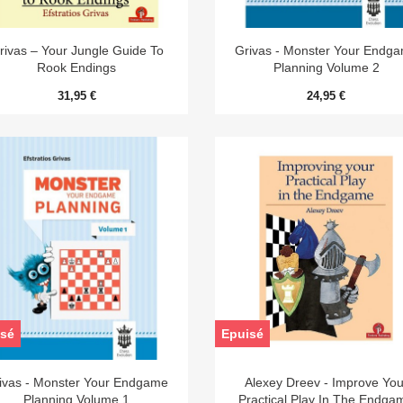


Aperçu rapide
Aperçu rapide
rivas – Your Jungle Guide To
Grivas - Monster Your Endg
Rook Endings
Planning Volume 2
31,95 €
24,95 €
sé
Epuisé


Aperçu rapide
Aperçu rapide
ivas - Monster Your Endgame
Alexey Dreev - Improve You
Planning Volume 1
Practical Play In The Endga