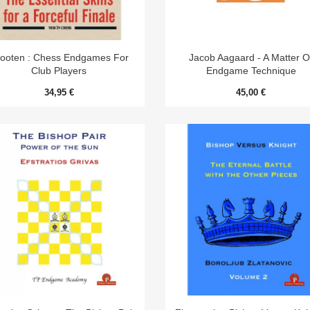


Aperçu rapide
Aperçu rapide
ooten : Chess Endgames For
Jacob Aagaard - A Matter O
Club Players
Endgame Technique
34,95 €
45,00 €
Aperçu rapide
Aperçu rapide