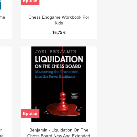
Epuisé

Aperçu rapide
ame
Chess Endgame Workbook For
Kids
16,75 €
Epuisé

Aperçu rapide
r
Benjamin - Liquidation On The
me
Chess Board New And Extended