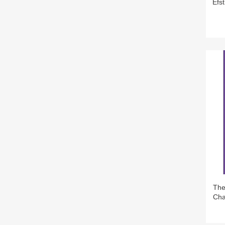
Efst
The
Cha