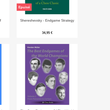
Epuisé

Aperçu rapide
f
Shereshevsky - Endgame Strategy
34,95 €
Aperçu rapide