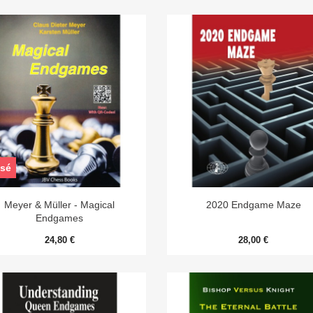
sé


Aperçu rapide
Aperçu rapide
Meyer & Müller - Magical
2020 Endgame Maze
Endgames
24,80 €
28,00 €