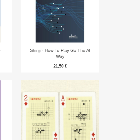

Aperçu rapide
-
Shinji - How To Play Go The AI
Way
21,50 €