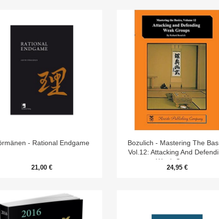


Aperçu rapide
Aperçu rapide
örmänen - Rational Endgame
Bozulich - Mastering The Bas
Vol.12: Attacking And Defend
Weak Groups
21,00 €
24,95 €