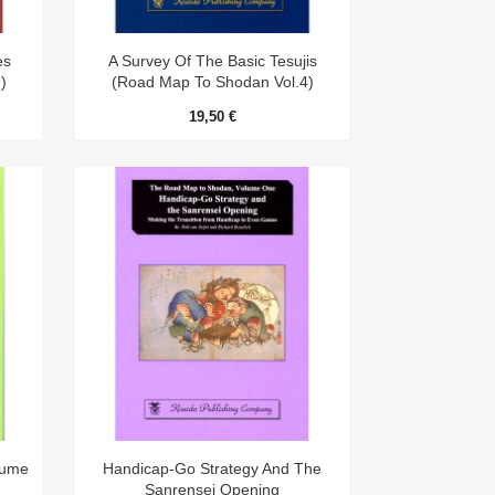

Aperçu rapide
es
A Survey Of The Basic Tesujis
)
(Road Map To Shodan Vol.4)
19,50 €

Aperçu rapide
lume
Handicap-Go Strategy And The
Sanrensei Opening