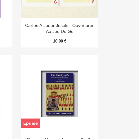

Aperçu rapide
s
Cartes À Jouer Joseki - Ouvertures
Au Jeu De Go
10,00 €
Epuisé

Aperçu rapide