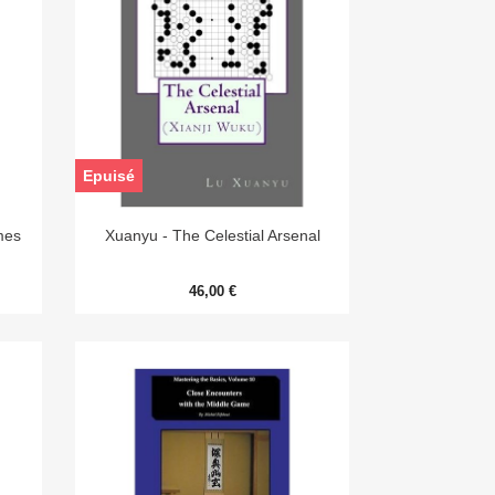
Epuisé

Aperçu rapide
mes
Xuanyu - The Celestial Arsenal
46,00 €