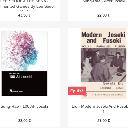
LEE SEDOL & LEE SENA -
Sung-Rae - After Joseki
mented Games By Lee Sedol.
Vol.2
43,50 €
22,00 €
Epuisé


Aperçu rapide
Aperçu rapide
Sung-Rae - 100 AI- Joseki
Eio - Modern Joseki And Fuseki
1
28,00 €
27,00 €