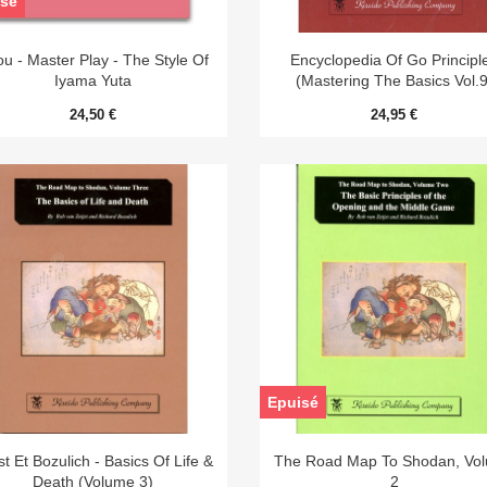
sé


Aperçu rapide
Aperçu rapide
u - Master Play - The Style Of
Encyclopedia Of Go Principl
Iyama Yuta
(Mastering The Basics Vol.9
24,50 €
24,95 €
Epuisé


Aperçu rapide
Aperçu rapide
st Et Bozulich - Basics Of Life &
The Road Map To Shodan, Vo
Death (volume 3)
2