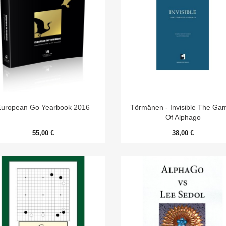


Aperçu rapide
Aperçu rapide
European Go Yearbook 2016
Törmänen - Invisible The Ga
Of Alphago
55,00 €
38,00 €