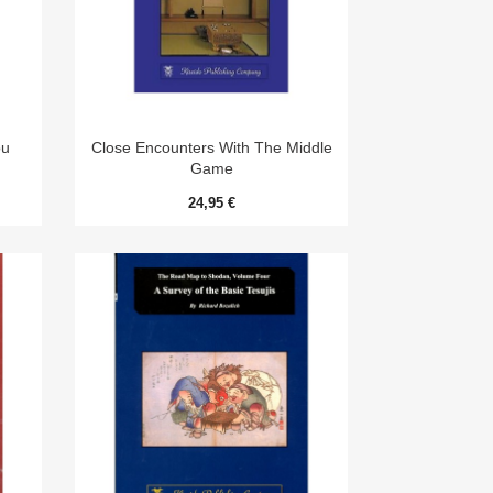

Aperçu rapide
ou
Close Encounters With The Middle
Game
24,95 €