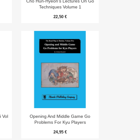
Cho Hun-Hyeon's Lectures On Go
Techniques Volume 1
22,50 €

Aperçu rapide
 Vol
Opening And Middle Game Go
Problems For Kyu Players
24,95 €