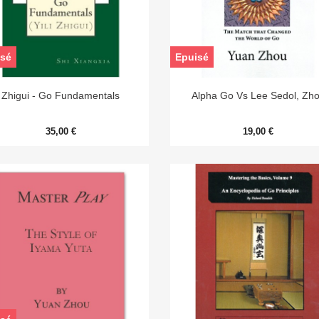
sé
Epuisé


Aperçu rapide
Aperçu rapide
Zhigui - Go Fundamentals
Alpha Go Vs Lee Sedol, Zh
35,00 €
19,00 €