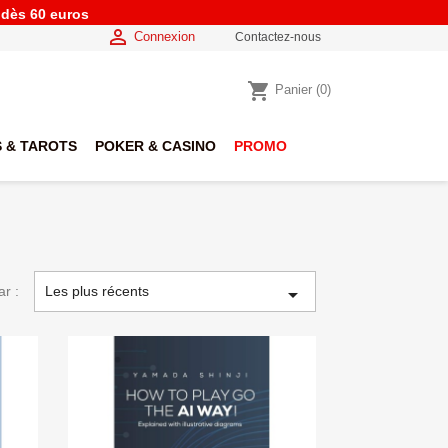
e dès 60 euros

Connexion
Contactez-nous
shopping_cart
Panier
(0)
 & TAROTS
POKER & CASINO
PROMO
ar :
Les plus récents
