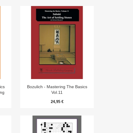

Aperçu rapide
ics
Bozulich - Mastering The Basics
ing
Vol.11
24,95 €