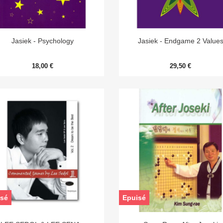


Aperçu rapide
Aperçu rapide
Jasiek - Psychology
Jasiek - Endgame 2 Value
18,00 €
29,50 €
sé
Epuisé


Aperçu rapide
Aperçu rapide