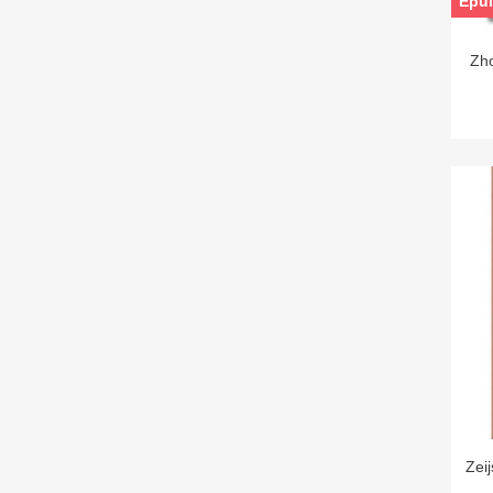
Epui
Zho
Zeij