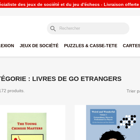
ialiste des jeux de société et du jeu d'échecs - Livraison offert
search
LEXION
JEUX DE SOCIÉTÉ
PUZZLES & CASSE-TETE
CARTES
ÉGORIE : LIVRES DE GO ETRANGERS
 172 produits.
Trier p