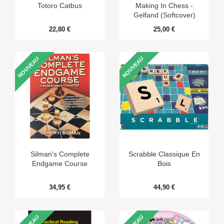
Totoro Catbus
Making In Chess -
Gelfand (Softcover)
22,80 €
25,00 €
NOUVEAU
NOUVEAU
Silman's Complete
Scrabble Classique En
Endgame Course
Bois
34,95 €
44,90 €