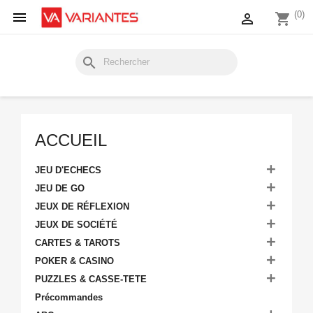

(0)

shopping_cart
search
ACCUEIL

JEU D'ECHECS

JEU DE GO

JEUX DE RÉFLEXION

JEUX DE SOCIÉTÉ

CARTES & TAROTS

POKER & CASINO

PUZZLES & CASSE-TETE
Précommandes